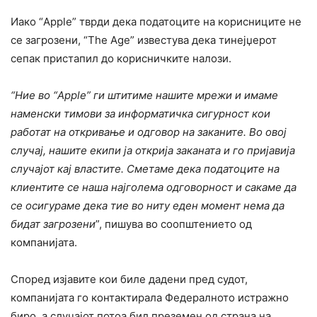
Иако “Apple” тврди дека податоците на корисниците не
се загрозени, “The Age” известува дека тинејџерот
сепак пристапил до корисничките налози.
“Ние во “Apple” ги штитиме нашите мрежи и имаме
наменски тимови за информатичка сигурност кои
работат на откривање и одговор на заканите. Во овој
случај, нашите екипи ја открија заканата и го пријавија
случајот кај властите. Сметаме дека податоците на
клиентите се наша најголема одговорност и сакаме да
се осигураме дека тие во ниту еден момент нема да
бидат загрозени
”, пишува во соопштението од
компанијата.
Според изјавите кои биле дадени пред судот,
компанијата го контактирала Федералното истражно
биро, а случајот потоа бил преземен од страна на