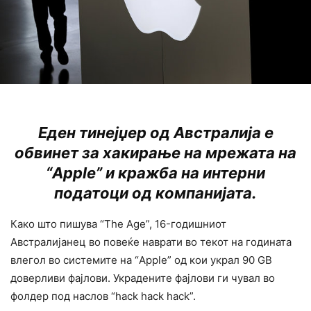
Еден тинејџер од Австралија е
обвинет за хакирање на мрежата на
“Apple” и кражба на интерни
податоци од компанијата.
Како што пишува “The Age”, 16-годишниот
Австралијанец во повеќе наврати во текот на годината
влегол во системите на “Apple” од кои украл 90 GB
доверливи фајлови. Украдените фајлови ги чувал во
фолдер под наслов “hack hack hack”.