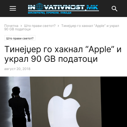
Почетна
Што прави светот?
Tинејџер го хакнал “Apple” и украл
90 GB податоци
Што прави светот?
Tинејџер го хакнал “Apple” и
украл 90 GB податоци
август 20, 2018