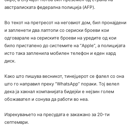
австралиската федерална полиција (AFP).
Во текот на претресот на неговиот дом, бил пронајдени
и запленети два лаптопи со сериски броеви кои
одговарале на сериските броеви на уредите oд кои
било пристапено до системите на “Apple”, а полицијата
исто така запленила мобилен телефон и еден хард
диск.
Како што пишува весникот, тинејџерот се фалел со она
што го направил преку “WhatsApp” пораки. Тој велел
дека ја хакнал компанијата бидејќи е нејзин голем
обожавател и сонува да работи во неа.
Изрекувањето на пресудата е закажано за 20-ти
септември.