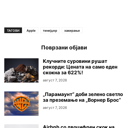
ТАГОВИ
Apple
тинејџер
хакирање
Поврзани објави
Клучните суровини рушaт
рекорди: Цената на само еден
скокна за 622%!
август 7, 2026
„Парамаунт“ доби зелено светло
за преземање на „Ворнер Брос“
август 7, 2026
Airbnb со двоцифрен скок на